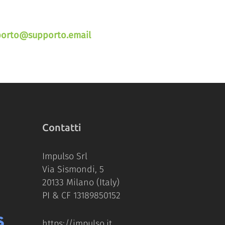
porto@supporto.email
Contatti
Impulso Srl
Via Sismondi, 5
20133 Milano (Italy)
PI & CF 13189850152
https://impulso.it