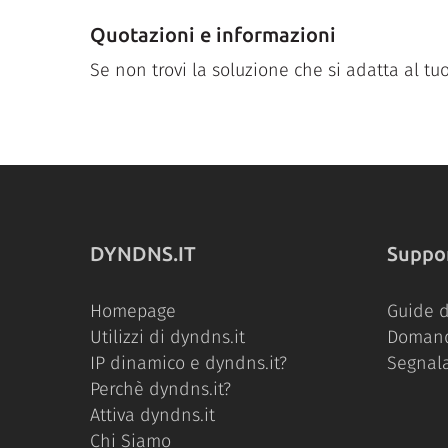
Quotazioni e informazioni
Se non trovi la soluzione che si adatta al t
DYNDNS.IT
Suppo
Homepage
Guide d
Utilizzi di dyndns.it
Domand
IP dinamico e dyndns.it?
Segnal
Perchè dyndns.it?
Attiva dyndns.it
Chi Siamo