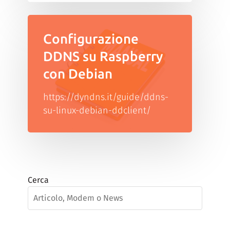
Configurazione
DDNS su Raspberry
con Debian
https://dyndns.it/guide/ddns-
su-linux-debian-ddclient/
Cerca