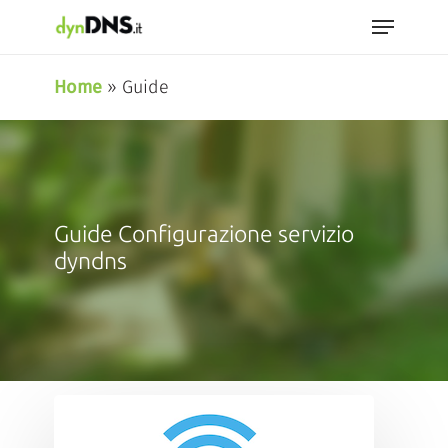
Skip
Menu
to
Close
main
Home
»
Guide
Menu
content
Guide Configurazione servizio
dyndns