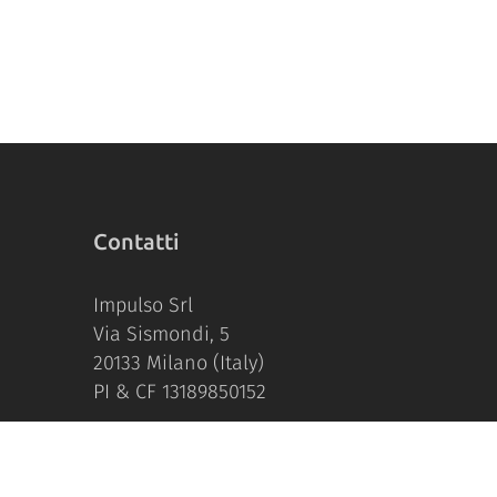
Contatti
Impulso Srl
Via Sismondi, 5
20133 Milano (Italy)
PI & CF 13189850152
https://impulso.it
supporto@supporto.email