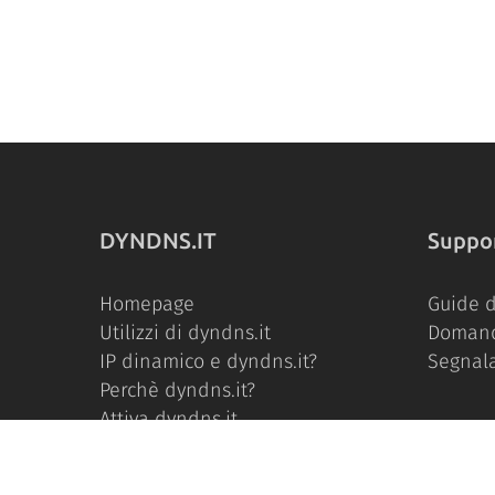
DYNDNS.IT
Suppo
Homepage
Guide d
Utilizzi di dyndns.it
Domand
IP dinamico e dyndns.it?
Segnal
Perchè dyndns.it?
Attiva dyndns.it
Chi Siamo
Tutti i nostri abbonamenti