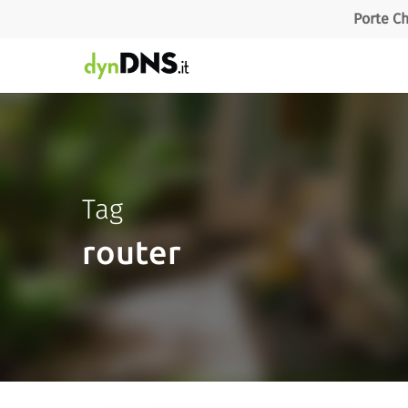
Skip
Porte Ch
to
main
content
Tag
router