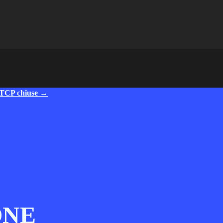
e TCP chiuse →
ONE