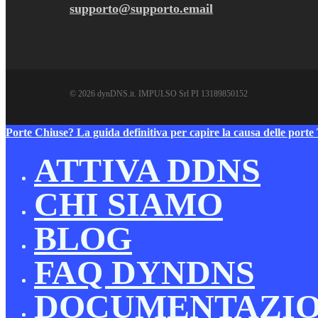
supporto@supporto.email
© 2026 dynDNS.it. IMPULSO Srl PI 13189850152
Close
Porte Chiuse? La guida definitiva per capire la causa delle port
Menu
ATTIVA DDNS
CHI SIAMO
BLOG
FAQ DYNDNS
DOCUMENTAZI