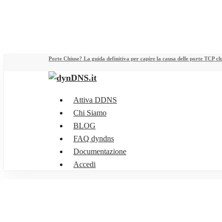
Skip
to
main
content
Porte Chiuse? La guida definitiva per capire la causa delle porte TCP c
Menu
Attiva DDNS
Chi Siamo
BLOG
FAQ dyndns
Documentazione
Accedi