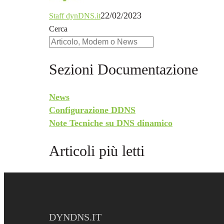
22/02/2023
Staff dynDNS.it
Cerca
Sezioni Documentazione
News
Configurazione DDNS
Note Tecniche su DNS dinamico
Articoli più letti
DYNDNS.IT