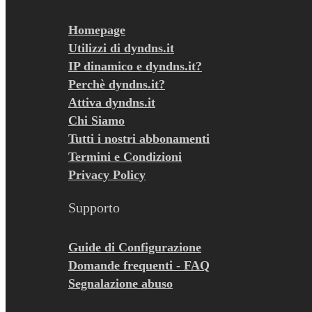
Homepage
Utilizzi di dyndns.it
IP dinamico e dyndns.it?
Perchè dyndns.it?
Attiva dyndns.it
Chi Siamo
Tutti i nostri abbonamenti
Termini e Condizioni
Privacy Policy
Supporto
Guide di Configurazione
Domande frequenti - FAQ
Segnalazione abuso