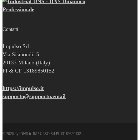
Contatti
Impulso Srl
Via Sismondi, 5
20133 Milano (Italy)
PI & CF 13189850152
https://impulso.it
supporto@supporto.email
© 2026 dynDNS.it. IMPULSO Srl PI 13189850152