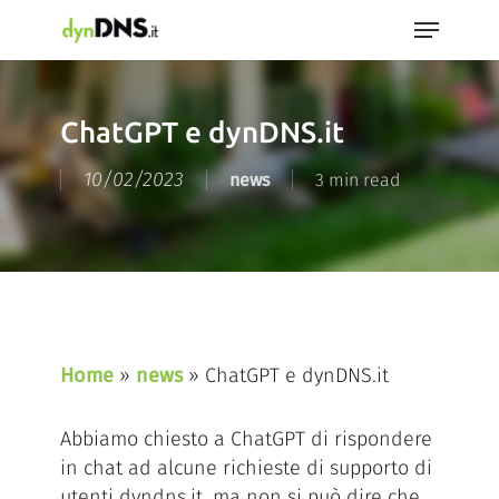
Skip
Menu
to
Close
main
Menu
content
ChatGPT e dynDNS.it
10/02/2023
news
3 min read
Home
»
news
»
ChatGPT e dynDNS.it
Abbiamo chiesto a ChatGPT di rispondere
in chat ad alcune richieste di supporto di
utenti dyndns.it, ma non si può dire che