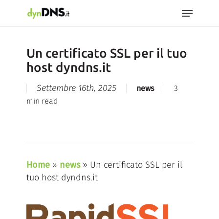
Skip
Menu
to
Close
main
Menu
content
Un certificato SSL per il tuo
host dyndns.it
Settembre 16th, 2025
news
3
min read
Home
»
news
»
Un certificato SSL per il
tuo host dyndns.it